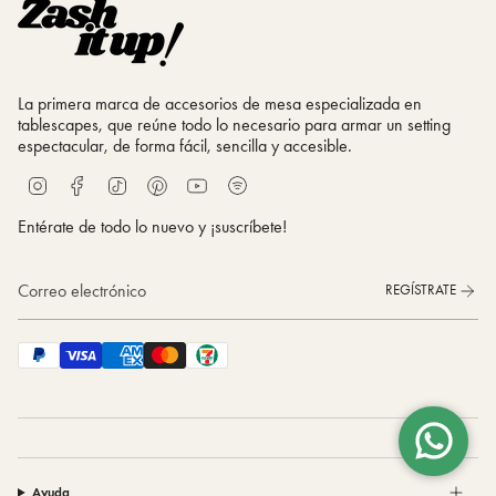
La primera marca de accesorios de mesa especializada en
tablescapes, que reúne todo lo necesario para armar un setting
espectacular, de forma fácil, sencilla y accesible.
S
I
F
T
P
Y
p
n
a
i
i
o
o
s
c
k
n
u
Entérate de todo lo nuevo y ¡suscríbete!
t
t
e
T
t
T
i
a
b
o
e
u
f
g
o
k
r
b
REGÍSTRATE
y
r
o
e
e
a
k
s
m
t
Ayuda