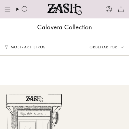
Ir
al
Búsqueda
Cuenta
contenido
Calavera Collection
Ordenar
MOSTRAR FILTROS
ORDENAR POR
por