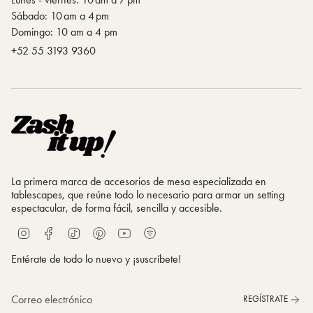
Sábado: 10 am a 4 pm
Domingo: 10 am a 4 pm
‪+52 55 3193 9360
La primera marca de accesorios de mesa especializada en
tablescapes, que reúne todo lo necesario para armar un setting
espectacular, de forma fácil, sencilla y accesible.
S
I
F
T
P
Y
p
n
a
i
i
o
o
s
c
k
n
u
Entérate de todo lo nuevo y ¡suscríbete!
t
t
e
T
t
T
i
a
b
o
e
u
f
g
o
k
r
b
REGÍSTRATE
y
r
o
e
e