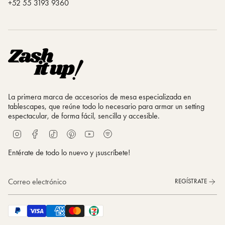
‪+52 55 3193 9360
La primera marca de accesorios de mesa especializada en
tablescapes, que reúne todo lo necesario para armar un setting
espectacular, de forma fácil, sencilla y accesible.
S
I
F
T
P
Y
p
n
a
i
i
o
o
s
c
k
n
u
Entérate de todo lo nuevo y ¡suscríbete!
t
t
e
T
t
T
i
a
b
o
e
u
f
g
o
k
r
b
REGÍSTRATE
y
r
o
e
e
a
k
s
m
t