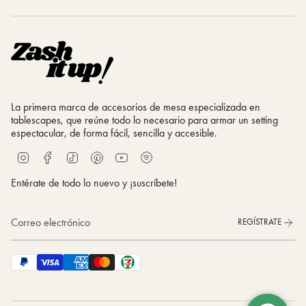
La primera marca de accesorios de mesa especializada en
tablescapes, que reúne todo lo necesario para armar un setting
espectacular, de forma fácil, sencilla y accesible.
S
I
F
T
P
Y
p
n
a
i
i
o
o
s
c
k
n
u
Entérate de todo lo nuevo y ¡suscríbete!
t
t
e
T
t
T
i
a
b
o
e
u
f
g
o
k
r
b
REGÍSTRATE
y
r
o
e
e
a
k
s
m
t