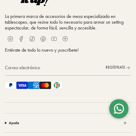
La primera marca de accesorios de mesa especializada en
tablescapes, que reúne todo lo necesario para armar un setting
espectacular, de forma fácil, sencilla y accesible.
S
I
F
T
P
Y
p
n
a
i
i
o
o
s
c
k
n
u
Entérate de todo lo nuevo y ¡suscríbete!
t
t
e
T
t
T
i
a
b
o
e
u
f
g
o
k
r
b
REGÍSTRATE
y
r
o
e
e
a
k
s
m
t
Ayuda