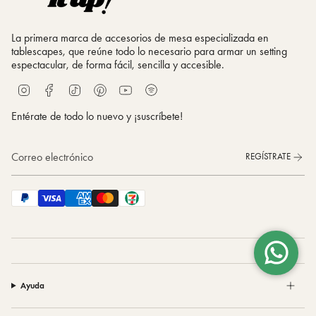
La primera marca de accesorios de mesa especializada en
tablescapes, que reúne todo lo necesario para armar un setting
espectacular, de forma fácil, sencilla y accesible.
S
I
F
T
P
Y
p
n
a
i
i
o
o
s
c
k
n
u
Entérate de todo lo nuevo y ¡suscríbete!
t
t
e
T
t
T
i
a
b
o
e
u
f
g
o
k
r
b
REGÍSTRATE
y
r
o
e
e
a
k
s
m
t
Ayuda