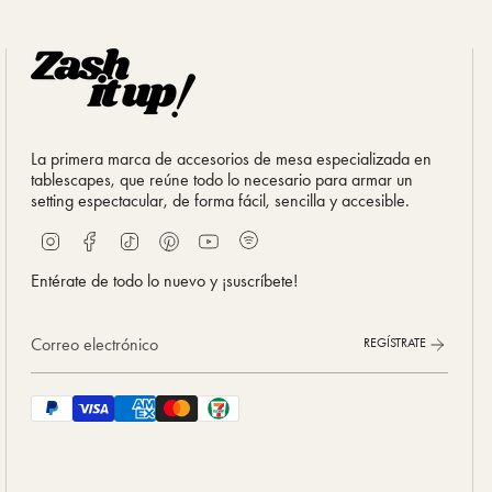
La primera marca de accesorios de mesa especializada en
tablescapes, que reúne todo lo necesario para armar un
setting espectacular, de forma fácil, sencilla y accesible.
S
I
F
T
P
Y
p
n
a
i
i
o
o
s
c
k
n
u
Entérate de todo lo nuevo y ¡suscríbete!
t
t
e
T
t
T
i
a
b
o
e
u
f
g
o
k
r
b
REGÍSTRATE
y
r
o
e
e
a
k
s
m
t