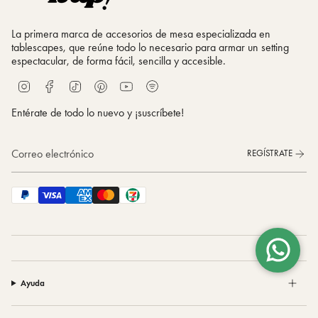
La primera marca de accesorios de mesa especializada en
tablescapes, que reúne todo lo necesario para armar un setting
espectacular, de forma fácil, sencilla y accesible.
S
I
F
T
P
Y
p
n
a
i
i
o
o
s
c
k
n
u
Entérate de todo lo nuevo y ¡suscríbete!
t
t
e
T
t
T
i
a
b
o
e
u
f
g
o
k
r
b
REGÍSTRATE
y
r
o
e
e
a
k
s
m
t
Ayuda