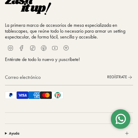
La primera marca de accesorios de mesa especializada en
tablescapes, que reúne todo lo necesario para armar un setting
espectacular, de forma fácil, sencilla y accesible.
S
I
F
T
P
Y
p
n
a
i
i
o
o
s
c
k
n
u
Entérate de todo lo nuevo y ¡suscríbete!
t
t
e
T
t
T
i
a
b
o
e
u
f
g
o
k
r
b
REGÍSTRATE
y
r
o
e
e
a
k
s
m
t
Ayuda